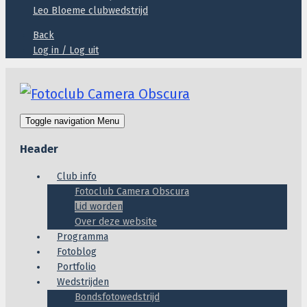
Leo Bloeme clubwedstrijd
Back
Log in / Log uit
Toggle navigation
Menu
Header
Club info
Fotoclub Camera Obscura
Lid worden
Over deze website
Programma
Fotoblog
Portfolio
Wedstrijden
Bondsfotowedstrijd