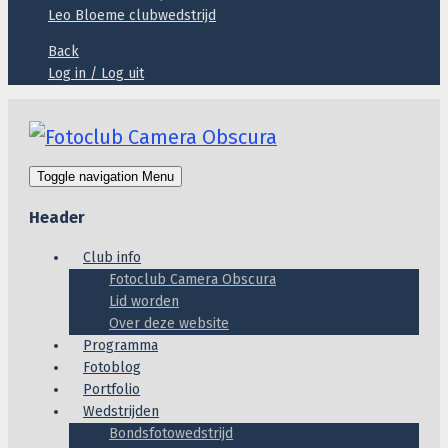
Leo Bloeme clubwedstrijd
Back
Log in / Log uit
Toggle navigation
Menu
Header
Club info
Fotoclub Camera Obscura
Lid worden
Over deze website
Programma
Fotoblog
Portfolio
Wedstrijden
Bondsfotowedstrijd