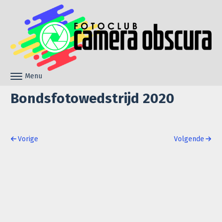
Skip to content
Menu
Toggle navigation
Bondsfotowedstrijd 2020
Post navigation
Vorige
Volgende