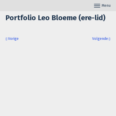
Skip to content
Menu
Toggle naviga
Portfolio Leo Bloeme (ere-lid)
Post navigation
Vorige
Volgende