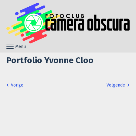
Skip to content
Menu
Toggle navigation
Portfolio Yvonne Cloo
Post navigation
Vorige
Volgende