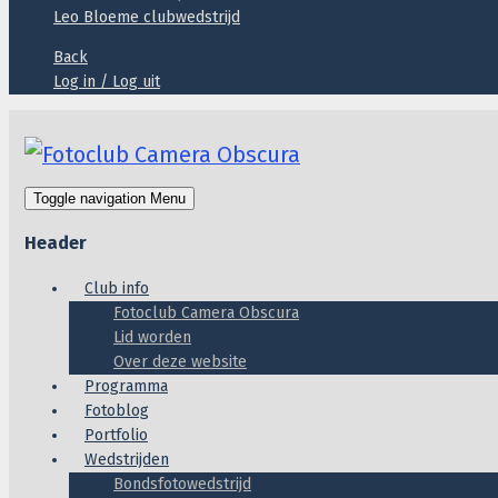
Leo Bloeme clubwedstrijd
Back
Log in / Log uit
Toggle navigation
Menu
Header
Club info
Fotoclub Camera Obscura
Lid worden
Over deze website
Programma
Fotoblog
Portfolio
Wedstrijden
Bondsfotowedstrijd