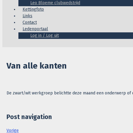
Leo Bloeme clubwedstrijd
Kettingfoto
Links
Contact
Ledenportaal
Log in / Log uit
Van alle kanten
De zwart/wit werkgroep belichtte deze maand een onderwerp of 
Post navigation
Vorige