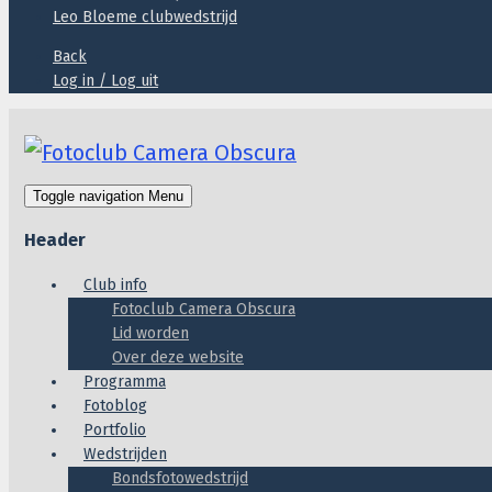
Leo Bloeme clubwedstrijd
Back
Log in / Log uit
Toggle navigation
Menu
Header
Club info
Fotoclub Camera Obscura
Lid worden
Over deze website
Programma
Fotoblog
Portfolio
Wedstrijden
Bondsfotowedstrijd