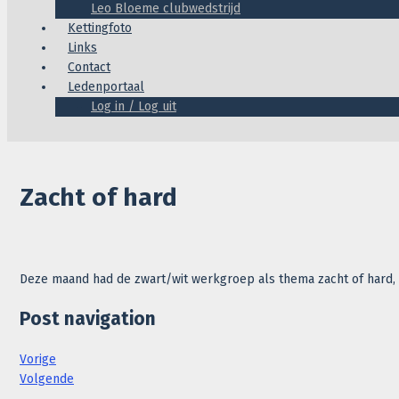
Leo Bloeme clubwedstrijd
Kettingfoto
Links
Contact
Ledenportaal
Log in / Log uit
Zacht of hard
Deze maand had de zwart/wit werkgroep als thema zacht of hard, 
Post navigation
Vorige
Volgende