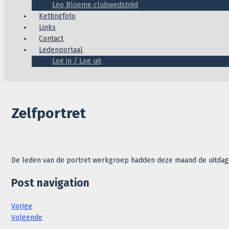
Leo Bloeme clubwedstrijd
Kettingfoto
Links
Contact
Ledenportaal
Log in / Log uit
Zelfportret
De leden van de portret werkgroep hadden deze maand de uitdagin
Post navigation
Vorige
Volgende