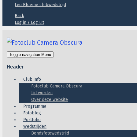
Leo Bloeme clubwedstrijd
Back
Log in / Log uit
Toggle navigation
Menu
Header
Club info
Fotoclub Camera Obscura
Lid worden
Over deze website
Programma
Fotoblog
Portfolio
Wedstrijden
Bondsfotowedstrijd